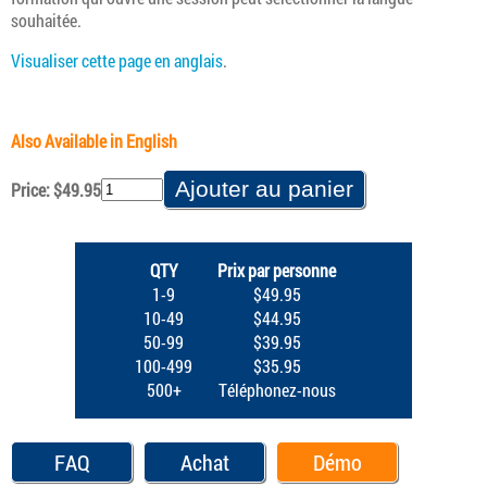
souhaitée.
Visualiser cette page en anglais
.
Also Available in English
Price: $49.95
QTY
Prix par personne
1-9
$49.95
10-49
$44.95
50-99
$39.95
100-499
$35.95
500+
Téléphonez-nous
FAQ
Achat
Démo