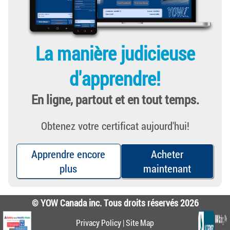
La manière judicieuse
d'apprendre!
En ligne, partout et en tout temps.
Obtenez votre certificat aujourd'hui!
Apprendre encore
Acheter
plus
maintenant
© YOW Canada inc. Tous droits réservés 2026
Privacy Policy
|
Site Map